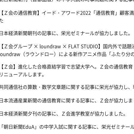
【Ｚ会の通信教育】イード・アワード2022「通信教育」顧客満
た
日本経済新聞朝刊の記事に、栄光ゼミナールが協力しました。
【Ｚ会グループ × loundraw × FLAT STUDIO】国内
loundraw（ラウンドロー）による新作アニメ作品「ふたり分
【Ｚ会】進化した合格直結学習で志望大学へ。Ｚ会の通信教育「
リニューアルします。
共同通信社の算数・数学文章題に関する記事に栄光が協力し、
日本流通産業新聞の通信教育に関する記事に、Ｚ会が協力しま
日本経済新聞夕刊の記事に、Ｚ会進学教室が協力しました。
「朝日新聞EduA」の中学入試に関する記事に、栄光ゼミナー