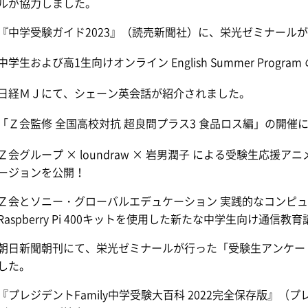
ルが協力しました。
『中学受験ガイド2023』（読売新聞社）に、栄光ゼミナール
中学生および高1生向けオンライン English Summer Progra
日経ＭＪにて、シェーン英会話が紹介されました。
「Ｚ会監修 全国高校対抗 超良問プラス3 食品ロス編」の開催
Ｚ会グループ × loundraw × 岩男潤子 による受験生応
ージョンを公開！
Ｚ会とソニー・グローバルエデュケーション 実践的なコンピ
Raspberry Pi 400キットを使用した新たな中学生向け通信
朝日新聞朝刊にて、栄光ゼミナールが行った「受験生アンケート
した。
『プレジデントFamily中学受験大百科 2022完全保存版』