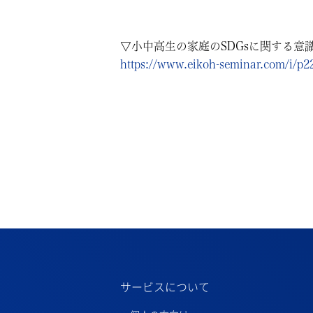
▽小中高生の家庭のSDGsに関する意
https://www.eikoh-seminar.com/i/p2
サービスについて