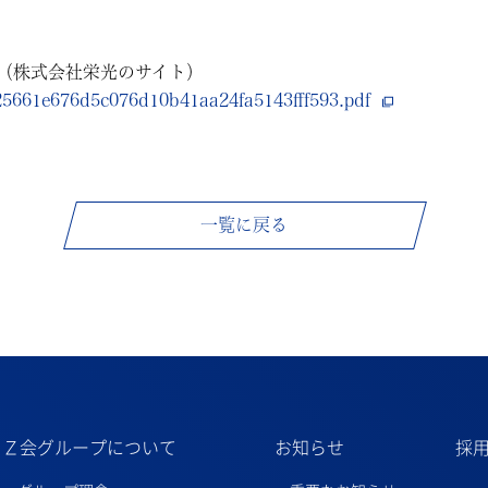
（株式会社栄光のサイト）
725661e676d5c076d10b41aa24fa5143fff593.pdf
一覧に戻る
Ｚ会グループについて
お知らせ
採