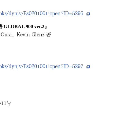
books/dynjv/Bs0201001!open?ID=5296
LOBAL 900 ver.2』
ura、Kevin Glenz 著
books/dynjv/Bs0201001!open?ID=5297
11号