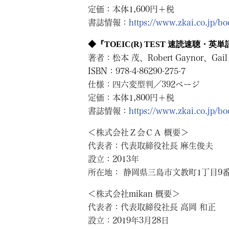
定価：本体1,600円＋税
書誌情報：
https://www.zkai.co.jp/
◆『TOEIC(R) TEST 速読速聴・英単語 G
著者：松本 茂、Robert Gaynor、Gail O
ISBN：978-4-86290-275-7
仕様：四六変型判／392ページ
定価：本体1,800円＋税
書誌情報：
https://www.zkai.co.jp/
＜株式会社Ｚ会ＣＡ 概要＞
代表者：代表取締役社長 麻生俊夫
設立：2013年
所在地： 静岡県三島市文教町1丁目9番
＜株式会社mikan 概要＞
代表者：代表取締役社長 高岡 和正
設立：2019年3月28日