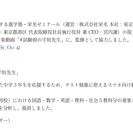
開する進学塾・栄光ゼミナール（運営：株式会社栄光 本社：東
港区 代表取締役社長執行役員 兼 CEO：宮内謙）の取り組み「♬So
音楽動画「#試験前の宇垣先生」に、監修として協力しました。
qBy_Oo
宇垣先生」
た中学３年生を応援するため、テスト勉強に使えるスマホ向け
用校）における国語・数学・英語・理科・社会５教科分の重要
を分析し、提供しました。
サー）