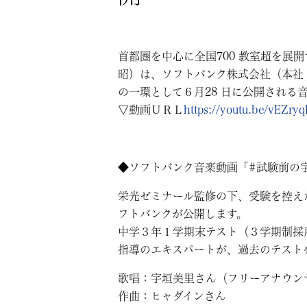
首都圏を中心に全国700 教室超を展
昭）は、ソフトバンク株式会社（本社：東京都
の一環として６月28 日に公開される
▽動画ＵＲＬ
https://youtu.be/vEZry
◆ソフトバンク音楽動画「#試験前の
栄光ゼミナール監修の下、受験を控え
フトバンクが公開します。
中学３年１学期末テスト（３学期制採
指導のエキスパートが、過去のテスト
歌唱：宇垣美里さん（フリーアナウン
作曲：ヒャダインさん