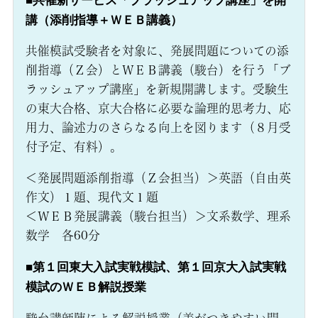
■共催新サービス「ブラッシュアップ講座」を開
講（添削指導＋ＷＥＢ講義）
共催模試受験者を対象に、発展問題についての添
削指導（Ｚ会）とＷＥＢ講義（駿台）を行う「ブ
ラッシュアップ講座」を新規開講します。受験生
の東大合格、京大合格に必要な論理的思考力、応
用力、論述力のさらなる向上を図ります（８月受
付予定、有料）。
＜発展問題添削指導（Ｚ会担当）＞英語（自由英
作文）１題、現代文１題
＜ＷＥＢ発展講義（駿台担当）＞文系数学、理系
数学 各60分
■第１回東大入試実戦模試、第１回京大入試実戦
模試のＷＥＢ解説授業