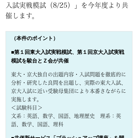
入試実戦模試（8/25）」を今年度より共
催します。
（本件のポイント）
■第１回東大入試実戦模試、第１回京大入試実戦
模試を駿台とＺ会が共催
東大・京大独自の出題内容・入試問題を徹底的に
分析・研究した良問を出題し、実際の東大入試、
京大入試に近い受験母集団により本番さながらに
実施します。
＜試験科目＞
文系：英語、数学、国語、地理歴史 理系：英
語、数学、国語、理科